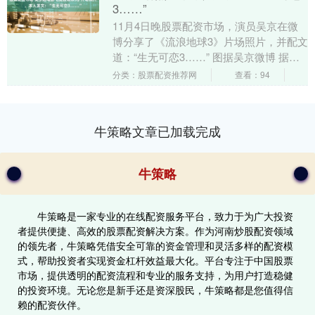
3……”
11月4日晚股票配资市场，演员吴京在微
博分享了《流浪地球3》片场照片，并配文
道：“生无可恋3……” 图据吴京微博 据此
前报道，导演郭帆在接受采访时曾表示，4
分类：股票配资推荐网
查看：94
月1....
牛策略文章已加载完成
牛策略
牛策略是一家专业的在线配资服务平台，致力于为广大投资
者提供便捷、高效的股票配资解决方案。作为河南炒股配资领域
的领先者，牛策略凭借安全可靠的资金管理和灵活多样的配资模
式，帮助投资者实现资金杠杆效益最大化。平台专注于中国股票
市场，提供透明的配资流程和专业的服务支持，为用户打造稳健
的投资环境。无论您是新手还是资深股民，牛策略都是您值得信
赖的配资伙伴。