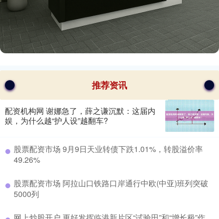
推荐资讯
配资机构网 谢娜急了，薛之谦沉默：这届内
娱，为什么越“护人设”越翻车?
​股票配资市场 9月9日天业转债下跌1.01%，转股溢价率
49.26%
​股票配资市场 阿拉山口铁路口岸通行中欧(中亚)班列突破
5000列
​网上炒股开户 更好发挥临港新片区“试验田”和“增长极”作