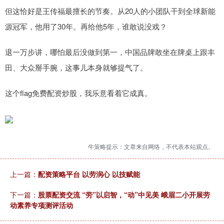
但这恰好是王传福最擅长的节奏。从20人的小团队干到全球新能
源冠军，他用了30年。再给他5年，谁敢说没戏？
退一万步讲，哪怕最后没做到第一，中国品牌敢坐在牌桌上跟丰
田、大众掰手腕，这事儿本身就够提气了。
这个flag免费配资炒股，我乐意看着它成真。
牛策略提示：文章来自网络，不代表本站观点。
上一篇：
配资策略平台 以劳润心 以技赋能
下一篇：
股票配资交流 “劳”以启智，“动”中见美 峨眉二小开展劳
动素养专项测评活动