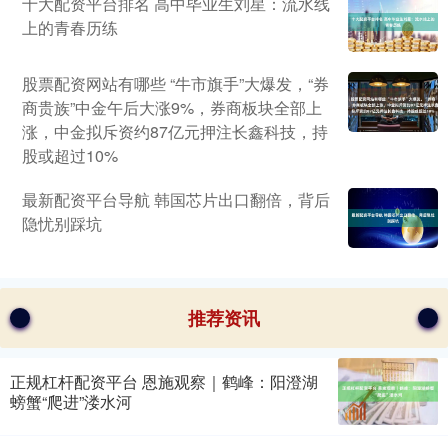
十大配资平台排名 高中毕业生刘星：流水线
上的青春历练
股票配资网站有哪些 “牛市旗手”大爆发，“券
商贵族”中金午后大涨9%，券商板块全部上
涨，中金拟斥资约87亿元押注长鑫科技，持
股或超过10%
最新配资平台导航 韩国芯片出口翻倍，背后
隐忧别踩坑
推荐资讯
正规杠杆配资平台 恩施观察｜鹤峰：阳澄湖
螃蟹“爬进”溇水河