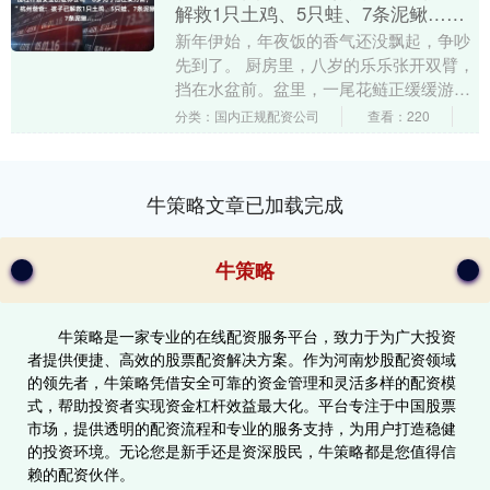
解救1只土鸡、5只蛙、7条泥鳅……
新年伊始，年夜饭的香气还没飘起，争吵
先到了。 厨房里，八岁的乐乐张开双臂，
挡在水盆前。盆里，一尾花鲢正缓缓游
动。“它是我的朋友！”乐乐脸颊涨红，眼
分类：国内正规配资公司
查看：220
泪砸进盆里。爷....
牛策略文章已加载完成
牛策略
牛策略是一家专业的在线配资服务平台，致力于为广大投资
者提供便捷、高效的股票配资解决方案。作为河南炒股配资领域
的领先者，牛策略凭借安全可靠的资金管理和灵活多样的配资模
式，帮助投资者实现资金杠杆效益最大化。平台专注于中国股票
市场，提供透明的配资流程和专业的服务支持，为用户打造稳健
的投资环境。无论您是新手还是资深股民，牛策略都是您值得信
赖的配资伙伴。