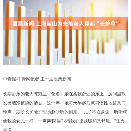
中青报·中青网记者 王一迪股票新闻
长期卧床的老人陈秀兰（化名）躺在柔软舒适的床上，房间里散
发出洁净被褥的清香。这一年，她每天早起后就习惯性地留意门
铃声，期盼长护险护理员赵听听的到来。“儿子不在身边，听听就
像我的女儿一样，一声声‘阿姨’叫得我心里既暖和又舒服。”陈秀
兰说。