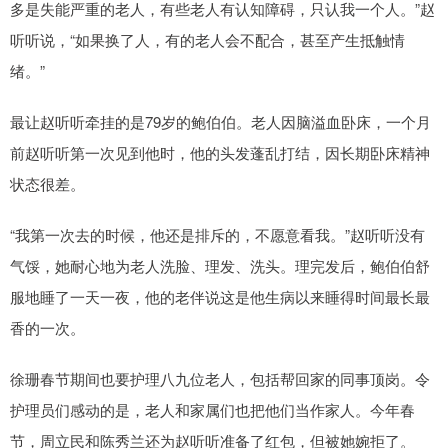
多是失能严重的老人，有些老人有认知障碍，只认我一个人。”赵
听听说，“如果换了人，有的老人会不配合，甚至产生抵触情
绪。”
最让赵听听牵挂的是79岁的鲍伯伯。老人因脑溢血卧床，一个月
前赵听听第一次见到他时，他的头发蓬乱打结，因长期卧床精神
状态很差。
“我第一次去的时候，他还是排斥的，不愿意看我。”赵听听没有
气馁，她耐心地为老人洗脸、理发、洗头。理完发后，鲍伯伯舒
服地睡了一天一夜，他的老伴说这是他生病以来睡得时间最长最
香的一次。
徐珊春节期间也要护理八九位老人，包括帮回家的同事顶岗。令
护理员们感动的是，老人和家属们也把他们当作家人。今年春
节，周立民和陈秀兰还为赵听听准备了红包，但被她婉拒了。