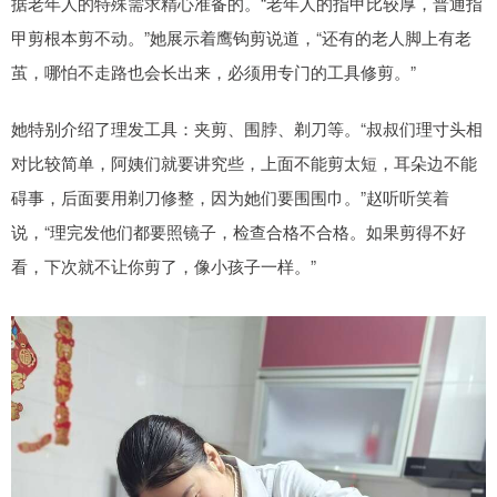
据老年人的特殊需求精心准备的。“老年人的指甲比较厚，普通指
甲剪根本剪不动。”她展示着鹰钩剪说道，“还有的老人脚上有老
茧，哪怕不走路也会长出来，必须用专门的工具修剪。”
她特别介绍了理发工具：夹剪、围脖、剃刀等。“叔叔们理寸头相
对比较简单，阿姨们就要讲究些，上面不能剪太短，耳朵边不能
碍事，后面要用剃刀修整，因为她们要围围巾。”赵听听笑着
说，“理完发他们都要照镜子，检查合格不合格。如果剪得不好
看，下次就不让你剪了，像小孩子一样。”