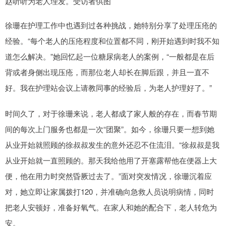
赵听听为老人理发。受访者供图
徐珊在护理工作中也遇到过各种挑战，她特别分享了处理压疮的
经验。“每个老人的压疮程度和位置都不同，刚开始遇到时我不知
道怎么解决。”她回忆起一位糖尿病老人的案例，“一般都是在后
背或者身侧出现压疮，而那位老人却长在脚后跟，并且一直不
好。我在护理站会议上请教同事的经验后，为老人护理好了。”
时间久了，对于徐珊来说，老人都成了家人般的存在，而春节期
间的每次上门服务也都是一次“团聚”。如今，徐珊只要一想到她
从业开始就照顾的徐叔叔发生的意外还忍不住流泪。“徐叔叔是我
从业开始就一直照顾的。那天我给他用了开塞露帮他在便器上大
便，他在用力时突然昏厥过去了。”面对突发情况，徐珊沉着应
对，她立即让家属拨打120，并准确向急救人员说明病情，同时
把老人安顿好，准备好氧气。在家人和她的配合下，老人转危为
安。