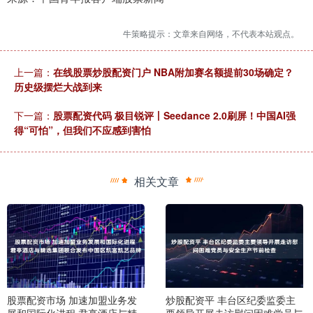
牛策略提示：文章来自网络，不代表本站观点。
上一篇：
在线股票炒股配资门户 NBA附加赛名额提前30场确定？
历史级摆烂大战到来
下一篇：
股票配资代码 极目锐评丨Seedance 2.0刷屏！中国AI强
得“可怕”，但我们不应感到害怕
相关文章
股票配资市场 加速加盟业务发
炒股配资平 丰台区纪委监委主
展和国际化进程 君亭酒店与精
要领导开展走访慰问困难党员与