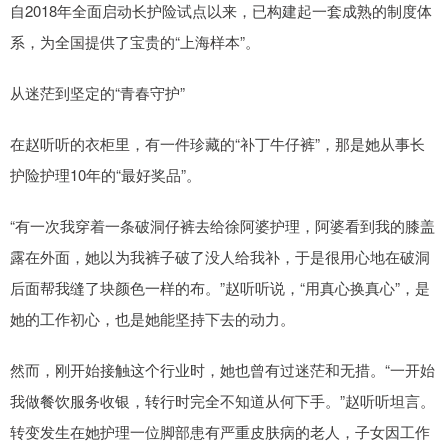
自2018年全面启动长护险试点以来，已构建起一套成熟的制度体
系，为全国提供了宝贵的“上海样本”。
从迷茫到坚定的“青春守护”
在赵听听的衣柜里，有一件珍藏的“补丁牛仔裤”，那是她从事长
护险护理10年的“最好奖品”。
“有一次我穿着一条破洞仔裤去给徐阿婆护理，阿婆看到我的膝盖
露在外面，她以为我裤子破了没人给我补，于是很用心地在破洞
后面帮我缝了块颜色一样的布。”赵听听说，“用真心换真心”，是
她的工作初心，也是她能坚持下去的动力。
然而，刚开始接触这个行业时，她也曾有过迷茫和无措。“一开始
我做餐饮服务收银，转行时完全不知道从何下手。”赵听听坦言。
转变发生在她护理一位脚部患有严重皮肤病的老人，子女因工作