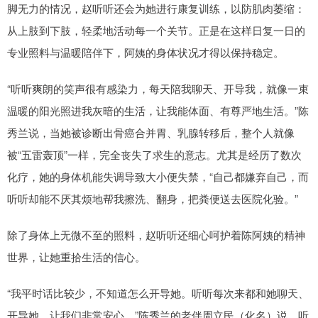
脚无力的情况，赵听听还会为她进行康复训练，以防肌肉萎缩：
从上肢到下肢，轻柔地活动每一个关节。正是在这样日复一日的
专业照料与温暖陪伴下，阿姨的身体状况才得以保持稳定。
“听听爽朗的笑声很有感染力，每天陪我聊天、开导我，就像一束
温暖的阳光照进我灰暗的生活，让我能体面、有尊严地生活。”陈
秀兰说，当她被诊断出骨癌合并胃、乳腺转移后，整个人就像
被“五雷轰顶”一样，完全丧失了求生的意志。尤其是经历了数次
化疗，她的身体机能失调导致大小便失禁，“自己都嫌弃自己，而
听听却能不厌其烦地帮我擦洗、翻身，把粪便送去医院化验。”
除了身体上无微不至的照料，赵听听还细心呵护着陈阿姨的精神
世界，让她重拾生活的信心。
“我平时话比较少，不知道怎么开导她。听听每次来都和她聊天、
开导她，让我们非常安心。”陈秀兰的老伴周立民（化名）说，听